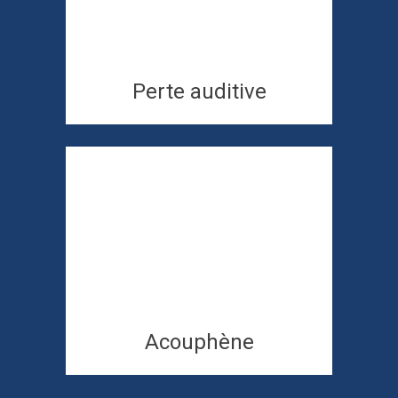
Soudaine
Progressive
Perte auditive
Types d’acouphènes
Les causes
Qui consulter
Acouphène