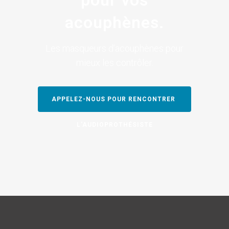
acouphènes.
Les masqueurs d’acouphènes pour
mieux les contrôler.
APPELEZ-NOUS POUR RENCONTRER 
L'AUDIOPROTHÉSISTE