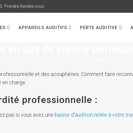
Prendre Rendez-vous
CES
APPAREILS AUDITIFS
PERTE AUDITIVE
ACOUPHÈNES
,
APPAREILS AUDITIFS
,
PERTE AUDITIVE
e en cas de surdité professi
SEPTEMBRE 10, 2018
|
BY
MYRIAM BRUNEL
té professionnelle et des acouphènes. Comment faire reconna
e en charge.
ité professionnelle :
vez pas si vous avez une
baisse d’audition reliée à votre tra