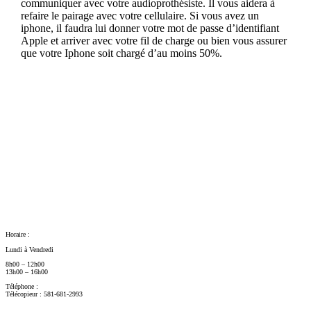
communiquer avec votre audioprothésiste. Il vous aidera à
refaire le pairage avec votre cellulaire. Si vous avez un
iphone, il faudra lui donner votre mot de passe d’identifiant
Apple et arriver avec votre fil de charge ou bien vous assurer
que votre Iphone soit chargé d’au moins 50%.
Horaire :
Lundi à Vendredi
8h00 – 12h00
13h00 – 16h00
Téléphone :
418-476-1455
Télécopieur : 581-681-2993
myriam@harmonieaudition.com