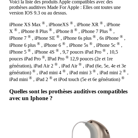
Voici la liste des produits Apple compatibles avec des
prothèses auditives Made For Apple : Elles ont toutes une
version IOS 9.3 ou au dessus.
®
®
®
iPhone XS Max
, iPhoneXS
, iPhone XR
, iPhone
®
®
®
®
X
, iPhone 8 Plus
, iPhone 8
, iPhone 7 Plus
,
®
®
®
®
iPhone 7
, iPhone SE
, iPhone 6s plus
, 6s iPhone
,
®
®
®
®
iPhone 6 plus
, iPhone 6
, iPhone 5s
, iPhone 5c
,
®
®
®
iPhone 5
, iPhone 4S
, 9,7 pouces iPad Pro
, 10,5
®
®
pouces iPad Pro
, IPad Pro
12,9 pouces (2e et 1re
®
®
génération), iPad Air 2
, iPad Air
, iPad (6e, 5e, 4e et 3e
®
®
®
®
génération)
, iPad mini 4
, iPad mini 3
, iPad mini 2
,
®
®
®
iPad mini
, iPad 2
et iPod touch (5e et 6e génération)
Quelles sont les prothèses auditives compatibles
avec un Iphone ?