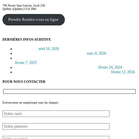
790 Route Jean Gauvin, local 230
Québec (Québec) G1X 0B6
Prendre Rendez-vous en ligne
DERNIÈRES INFOS AUDITIVE
L’autophonie
avril 19, 2026
Les nouvelles prothèses auditives en 2026
mars 8, 2026
L’intelligence artificielle et les nouvelles prothèses auditives en 2025
février 7, 2025
Le Cholestéatome : maladie de l’oreille moyenne
février 24, 2024
Quelles sont les meilleures prothèses auditives en 2024 ?
février 12, 2024
POUR NOUS CONTACTER
Ecrivez-nous en remplissant tous les champs :