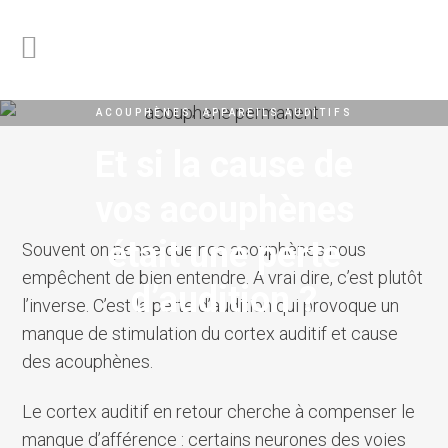
ACOUPHÈNES
,
APPAREILS AUDITIFS
Et si la cause de
vos acouphènes
était une perte
Souvent on pense que nos acouphènes nous
empêchent de bien entendre. A vrai dire, c’est plutôt
d’audition ?
l’inverse. C’est la perte d’audition qui provoque un
manque de stimulation du cortex auditif et cause
des acouphènes.
Le cortex auditif en retour cherche à compenser le
manque d’afférence : certains neurones des voies