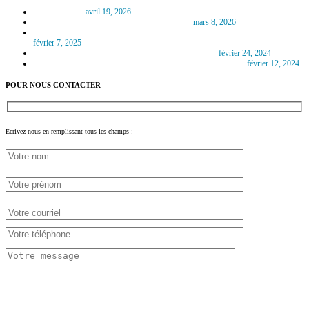
L’autophonie
avril 19, 2026
Les nouvelles prothèses auditives en 2026
mars 8, 2026
L’intelligence artificielle et les nouvelles prothèses auditives en 2025
février 7, 2025
Le Cholestéatome : maladie de l’oreille moyenne
février 24, 2024
Quelles sont les meilleures prothèses auditives en 2024 ?
février 12, 2024
POUR NOUS CONTACTER
Ecrivez-nous en remplissant tous les champs :