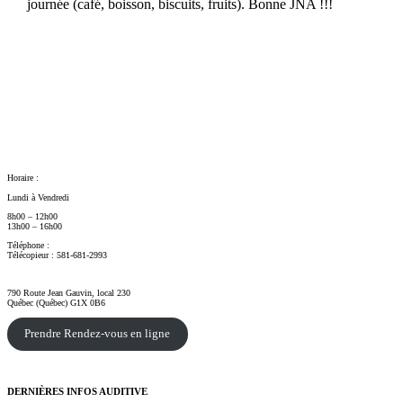
journée (café, boisson, biscuits, fruits). Bonne JNA !!!
Horaire :
Lundi à Vendredi
8h00 – 12h00
13h00 – 16h00
Téléphone :
418-476-1455
Télécopieur : 581-681-2993
myriam@harmonieaudition.com
790 Route Jean Gauvin, local 230
Québec (Québec) G1X 0B6
Prendre Rendez-vous en ligne
DERNIÈRES INFOS AUDITIVE