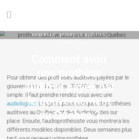
ANNONCES
,
APPAREILS AUDITIFS
,
TECHNOLOGIE
Comment avoir
une prothèse
Pour obtenir des prothèses auditives payées par le
auditive payée par
gouvernement du Quebec (RAMQ), c’est très
simple. Il faut prendre rendez vous avec une
le gouvernement
audiologiste
. Les principales cliniques de prothèses
du Québec ?
auditives au Québec ont des Audiologistes sur
place. Ensuite, l’audioprothésiste vous montrera les
différents modèles disponibles. Deux semaines plus
tard, vous recevez votre prothèse.